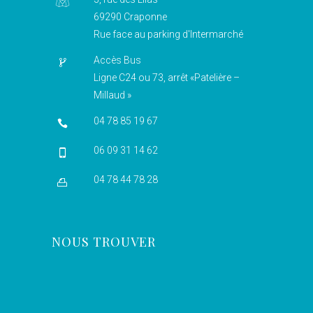
69290 Craponne
Rue face au parking d'Intermarché
Accès Bus
Ligne C24 ou 73, arrêt «Patelière –
Millaud »
04 78 85 19 67
06 09 31 14 62
04 78 44 78 28
NOUS TROUVER