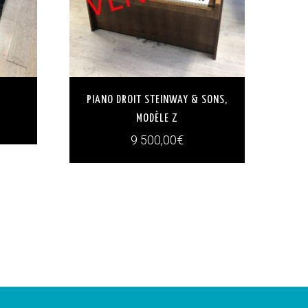
1
PIANO DROIT STEINWAY & SONS,
MODÈLE Z
9 500,00
€