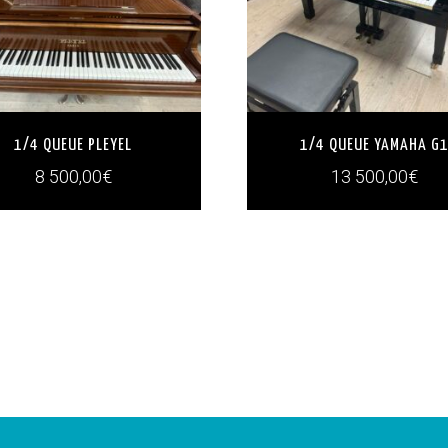
1/4 QUEUE PLEYEL
1/4 QUEUE YAMAHA G
8 500,00
€
13 500,00
€