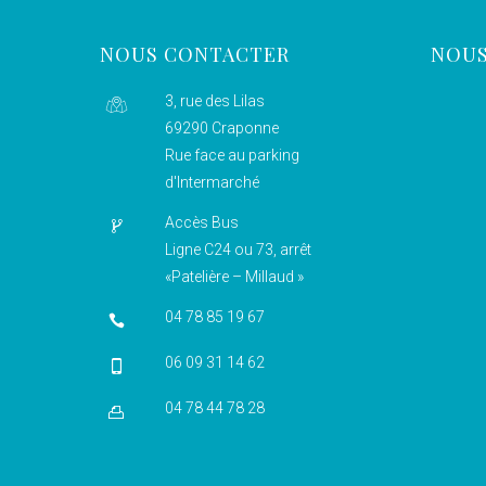
NOUS CONTACTER
NOUS
3, rue des Lilas
69290 Craponne
Rue face au parking
d'Intermarché
Accès Bus
Ligne C24 ou 73, arrêt
«Patelière – Millaud »
04 78 85 19 67
06 09 31 14 62
04 78 44 78 28