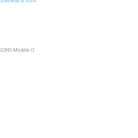
,
Steinway & Sons
 SONS Modèle O