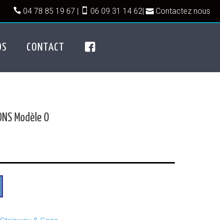
04 78 85 19 67
|
06 09 31 14 62
|
Contactez nous
OS
CONTACT
ONS Modèle O